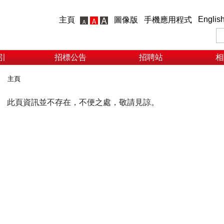
Englis
主頁
圖像版
手機應用程式
引
招標公告
招聘站
相
主頁