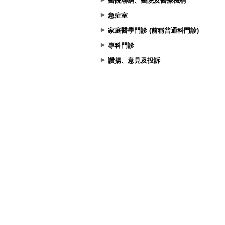
醫院聯網、醫院及醫療機構
急症室
家庭醫學門診 (前稱普通科門診)
專科門診
讚揚、意見及投訴