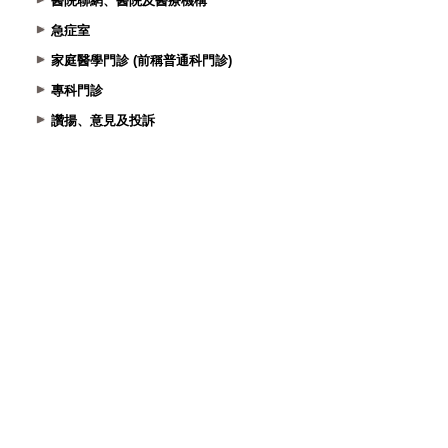
醫院聯網、醫院及醫療機構
急症室
家庭醫學門診 (前稱普通科門診)
專科門診
讚揚、意見及投訴