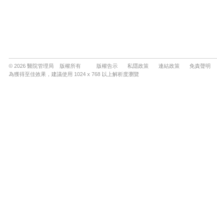
© 2026 醫院管理局 版權所有
版權告示
私隱政策
連結政策
免責聲明
為獲得至佳效果，建議使用 1024 x 768 以上解析度瀏覽