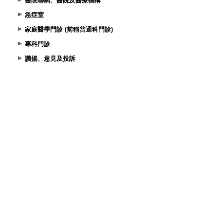
醫院聯網、醫院及醫療機構
急症室
家庭醫學門診 (前稱普通科門診)
專科門診
讚揚、意見及投訴