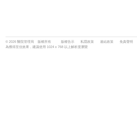
© 2026 醫院管理局 版權所有
版權告示
私隱政策
連結政策
免責聲明
為獲得至佳效果，建議使用 1024 x 768 以上解析度瀏覽