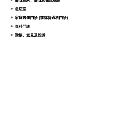
醫院聯網、醫院及醫療機構
急症室
家庭醫學門診 (前稱普通科門診)
專科門診
讚揚、意見及投訴