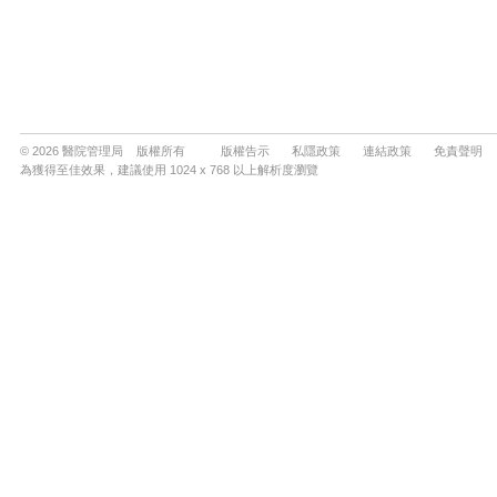
© 2026 醫院管理局 版權所有
版權告示
私隱政策
連結政策
免責聲明
為獲得至佳效果，建議使用 1024 x 768 以上解析度瀏覽