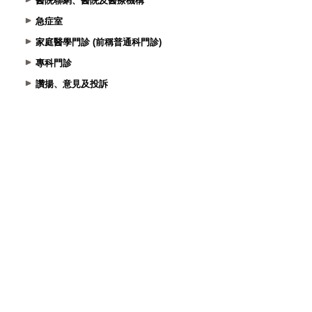
醫院聯網、醫院及醫療機構
急症室
家庭醫學門診 (前稱普通科門診)
專科門診
讚揚、意見及投訴