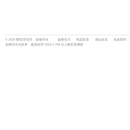
© 2026 醫院管理局 版權所有
版權告示
私隱政策
連結政策
免責聲明
為獲得至佳效果，建議使用 1024 x 768 以上解析度瀏覽