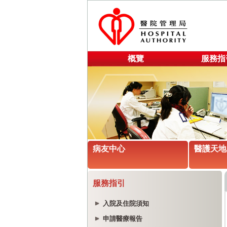
概覽
服務指
病友中心
醫護天地
服務指引
入院及住院須知
申請醫療報告