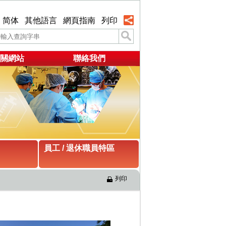
简体
其他語言
網頁指南
列印
關網站
聯絡我們
員工 / 退休職員特區
列印