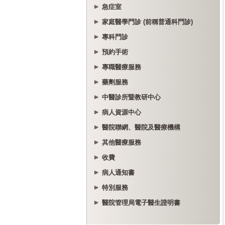
急症室
家庭醫學門診 (前稱普通科門診)
專科門診
預約手術
專職醫療服務
藥劑服務
中醫診所暨教研中心
病人資源中心
醫院聯網、醫院及醫療機構
其他醫療服務
收費
病人通知書
特別服務
醫院管理局電子醫生證明書