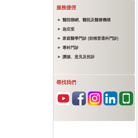
服務捷徑
醫院聯網、醫院及醫療機構
急症室
家庭醫學門診 (前稱普通科門診)
專科門診
讚揚、意見及投訴
尋找我們