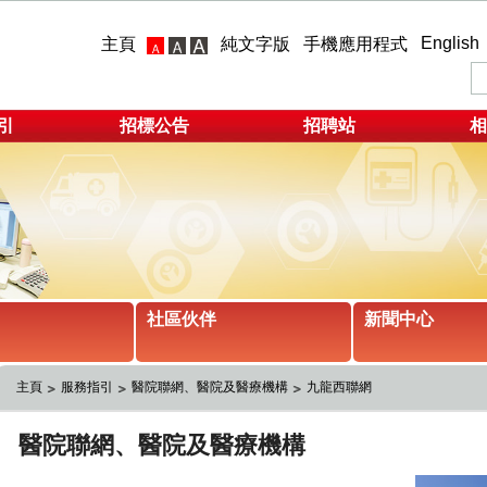
English
主頁
純文字版
手機應用程式
引
招標公告
招聘站
相
社區伙伴
新聞中心
主頁
服務指引
醫院聯網、醫院及醫療機構
九龍西聯網