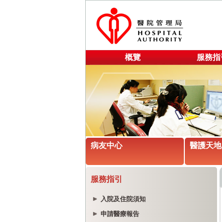
概覽
服務指
病友中心
醫護天地
服務指引
入院及住院須知
申請醫療報告