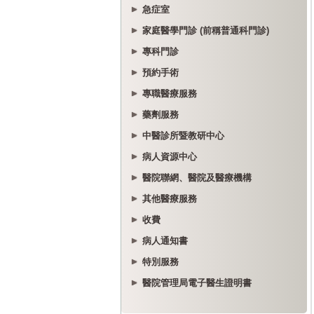
急症室
家庭醫學門診 (前稱普通科門診)
專科門診
預約手術
專職醫療服務
藥劑服務
中醫診所暨教研中心
病人資源中心
醫院聯網、醫院及醫療機構
其他醫療服務
收費
病人通知書
特別服務
醫院管理局電子醫生證明書