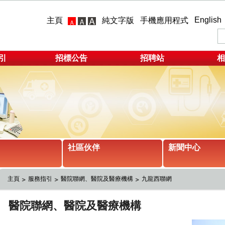
English
主頁
純文字版
手機應用程式
引
招標公告
招聘站
相
社區伙伴
新聞中心
主頁
服務指引
醫院聯網、醫院及醫療機構
九龍西聯網