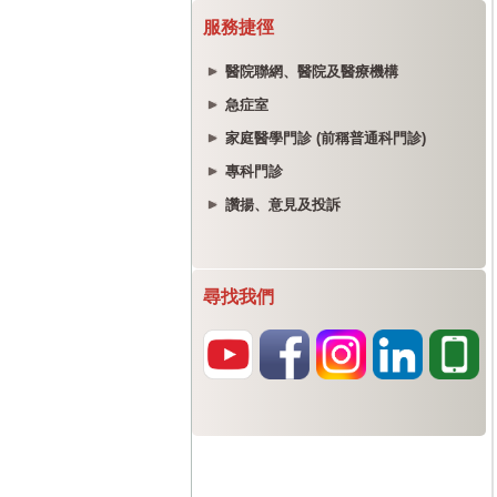
服務捷徑
醫院聯網、醫院及醫療機構
急症室
家庭醫學門診 (前稱普通科門診)
專科門診
讚揚、意見及投訴
尋找我們