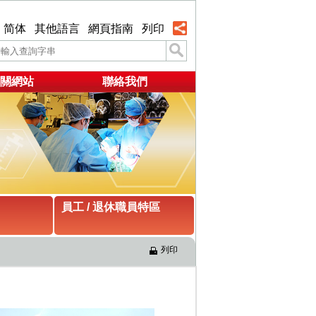
简体
其他語言
網頁指南
列印
關網站
聯絡我們
員工 / 退休職員特區
列印