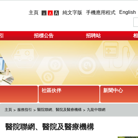
English
主頁
純文字版
手機應用程式
引
招標公告
招聘站
相
社區伙伴
新聞中心
主頁
服務指引
醫院聯網、醫院及醫療機構
九龍中聯網