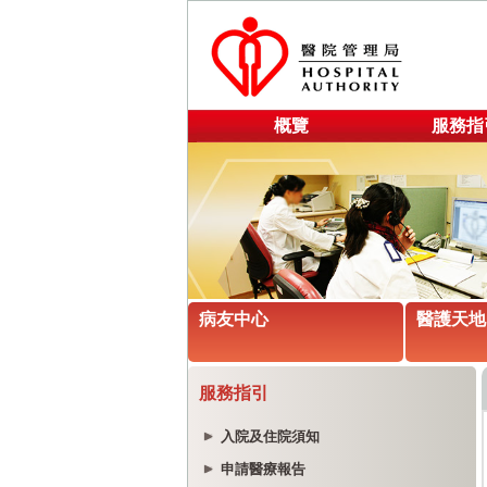
概覽
服務指
病友中心
醫護天地
服務指引
入院及住院須知
申請醫療報告