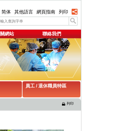
简体
其他語言
網頁指南
列印
關網站
聯絡我們
員工 / 退休職員特區
列印