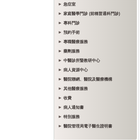
急症室
家庭醫學門診 (前稱普通科門診)
專科門診
預約手術
專職醫療服務
藥劑服務
中醫診所暨教研中心
病人資源中心
醫院聯網、醫院及醫療機構
其他醫療服務
收費
病人通知書
特別服務
醫院管理局電子醫生證明書