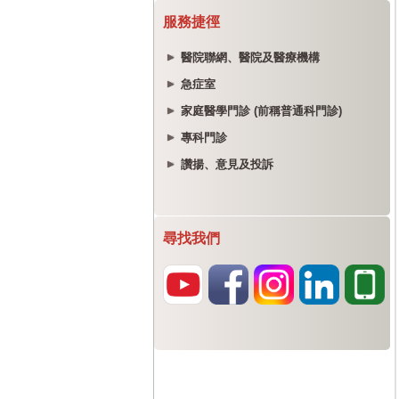
服務捷徑
醫院聯網、醫院及醫療機構
急症室
家庭醫學門診 (前稱普通科門診)
專科門診
讚揚、意見及投訴
尋找我們