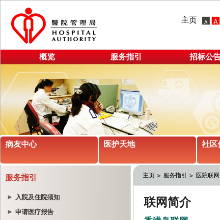
主页
概览
服务指引
招标公
病友中心
医护天地
社区
主页
服务指引
医院联网
服务指引
入院及住院须知
申请医疗报告