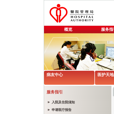
概览
服务指
病友中心
医护天地
服务指引
入院及住院须知
申请医疗报告