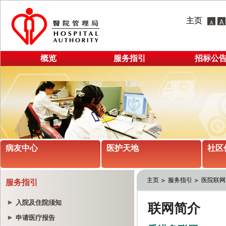
主页
概览
服务指引
招标公
病友中心
医护天地
社区
主页
服务指引
医院联网
服务指引
入院及住院须知
申请医疗报告