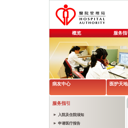
概览
服务指
病友中心
医护天地
服务指引
入院及住院须知
申请医疗报告