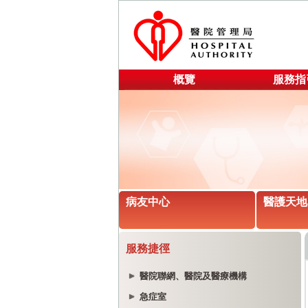
概覽
服務指
病友中心
醫護天地
服務捷徑
醫院聯網、醫院及醫療機構
急症室