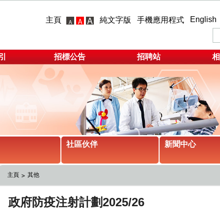
English
主頁
純文字版
手機應用程式
引
招標公告
招聘站
相
社區伙伴
新聞中心
主頁
其他