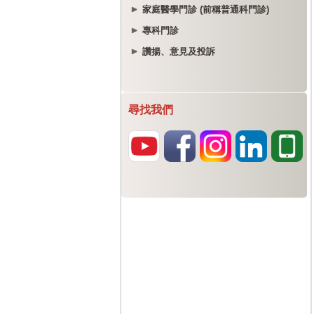
家庭醫學門診 (前稱普通科門診)
專科門診
讚揚、意見及投訴
尋找我們