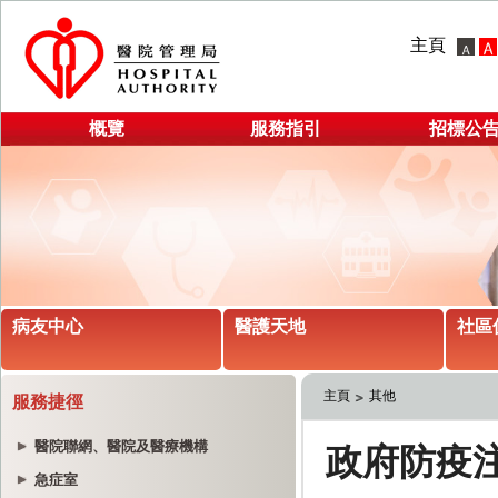
主頁
概覽
服務指引
招標公
病友中心
醫護天地
社區
主頁
其他
服務捷徑
醫院聯網、醫院及醫療機構
急症室