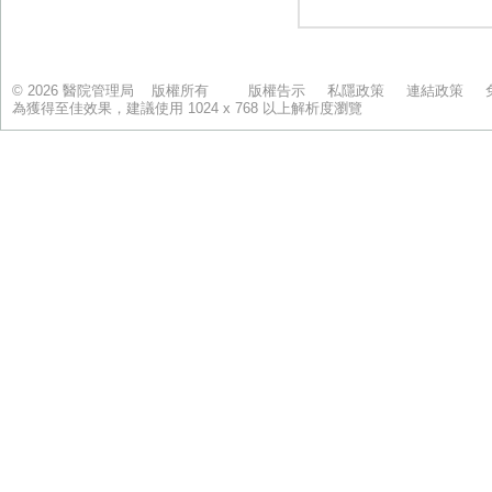
© 2026 醫院管理局 版權所有
版權告示
私隱政策
連結政策
為獲得至佳效果，建議使用 1024 x 768 以上解析度瀏覽