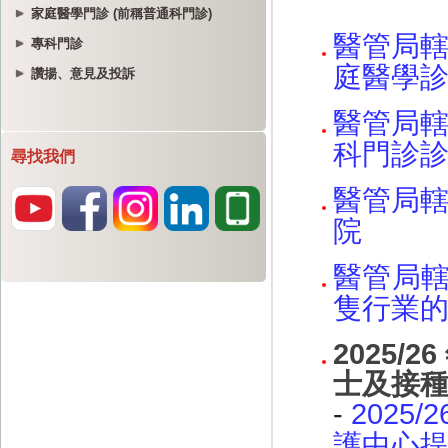
家庭醫學門診 (前稱普通科門診)
專科門診
讚揚、意見及投訴
尋找我們