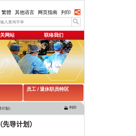
繁體
其他语言
网页指南
列印
关网站
联络我们
员工 / 退休职员特区
列印
导计划）