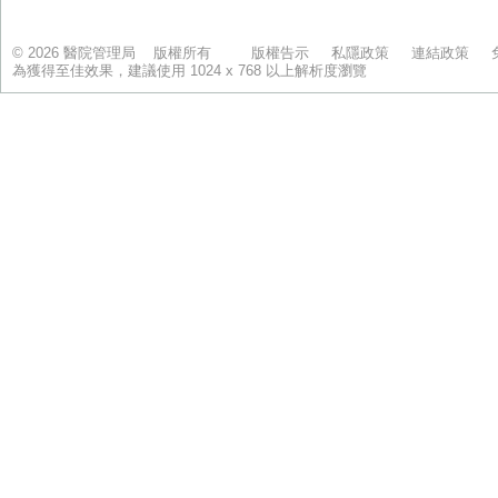
© 2026 醫院管理局 版權所有
版權告示
私隱政策
連結政策
為獲得至佳效果，建議使用 1024 x 768 以上解析度瀏覽