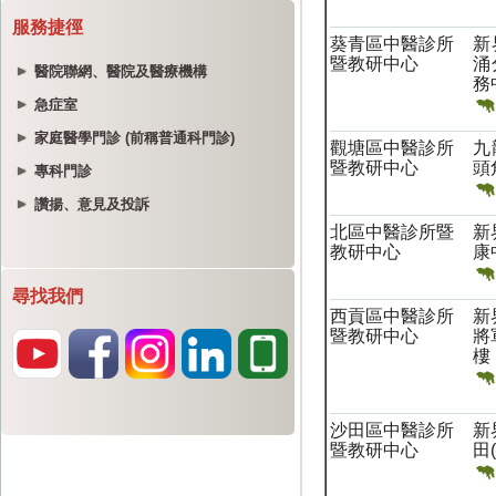
服務捷徑
醫院聯網、醫院及醫療機構
急症室
家庭醫學門診 (前稱普通科門診)
專科門診
讚揚、意見及投訴
尋找我們