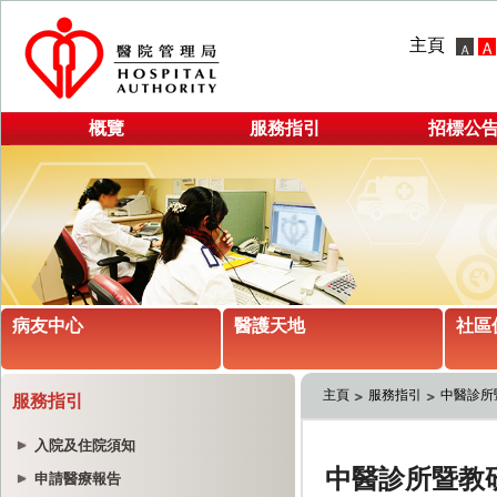
主頁
概覽
服務指引
招標公
病友中心
醫護天地
社區
主頁
服務指引
中醫診所
服務指引
入院及住院須知
申請醫療報告