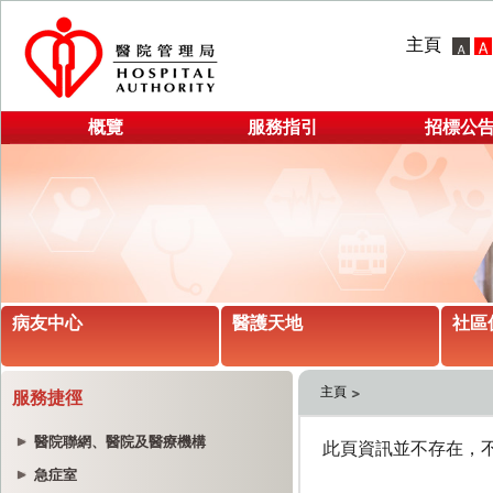
主頁
概覽
服務指引
招標公
病友中心
醫護天地
社區
主頁
服務捷徑
醫院聯網、醫院及醫療機構
急症室