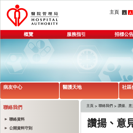
主頁
概覽
服務指引
招標公
病友中心
醫護天地
社區
主頁
聯絡我們
讚揚、意
聯絡我們
聯絡資料
公開資料守則