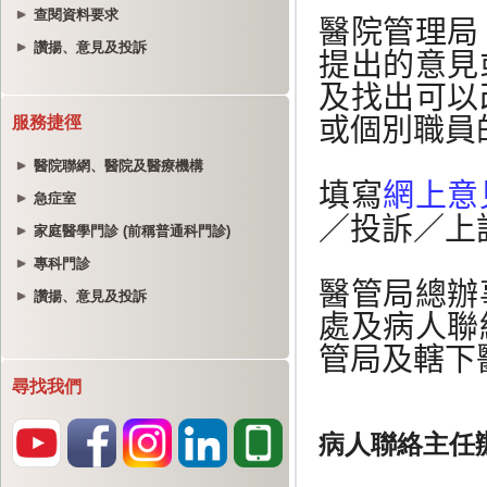
查閱資料要求
讚揚、意見及投訴
服務捷徑
醫院聯網、醫院及醫療機構
急症室
家庭醫學門診 (前稱普通科門診)
專科門診
讚揚、意見及投訴
尋找我們