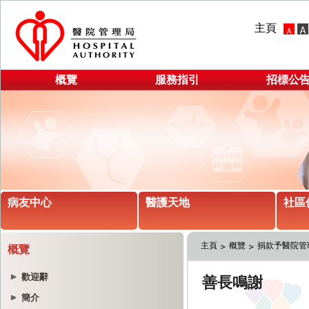
主頁
概覽
服務指引
招標公
病友中心
醫護天地
社區
主頁
概覽
捐款予醫院管
概覽
歡迎辭
簡介