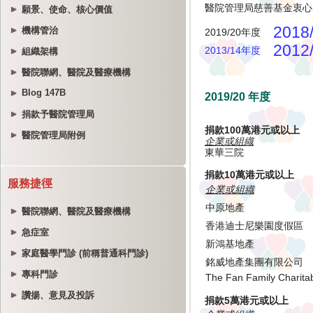
願景、使命、核心價值
機構管治
組織架構
醫院聯網、醫院及醫療機構
Blog 147B
捐款予醫院管理局
醫院管理局附例
服務捷徑
醫院聯網、醫院及醫療機構
急症室
家庭醫學門診 (前稱普通科門診)
專科門診
讚揚、意見及投訴