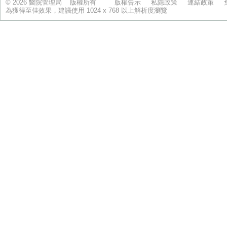
© 2026 醫院管理局 版權所有
版權告示
私隱政策
連結政策
為獲得至佳效果，建議使用 1024 x 768 以上解析度瀏覽