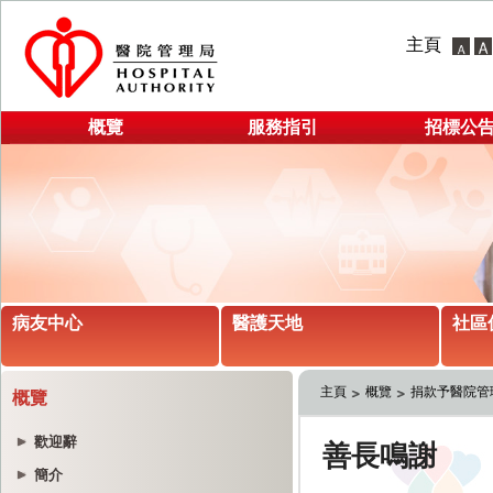
主頁
概覽
服務指引
招標公
病友中心
醫護天地
社區
主頁
概覽
捐款予醫院管
概覽
歡迎辭
簡介