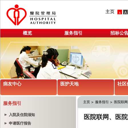
主页
概览
服务指引
招标公
病友中心
医护天地
社区
主页
服务指引
医院联网
服务指引
入院及住院须知
申请医疗报告