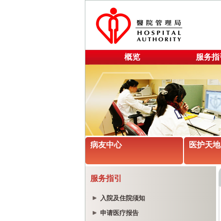
概览
服务指
病友中心
医护天地
服务指引
入院及住院须知
申请医疗报告