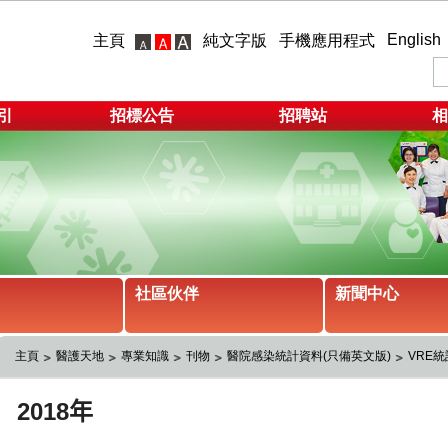
English
主頁
純文字版
手機應用程式
引
招標公告
招聘站
相
社區伙伴
新聞中心
主頁
醫護天地
專業知識
刊物
醫院感染統計資料(只備英文版)
VRE