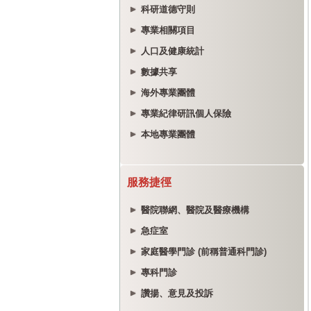
科研道德守則
專業相關項目
人口及健康統計
數據共享
海外專業團體
專業紀律研訊個人保險
本地專業團體
服務捷徑
醫院聯網、醫院及醫療機構
急症室
家庭醫學門診 (前稱普通科門診)
專科門診
讚揚、意見及投訴