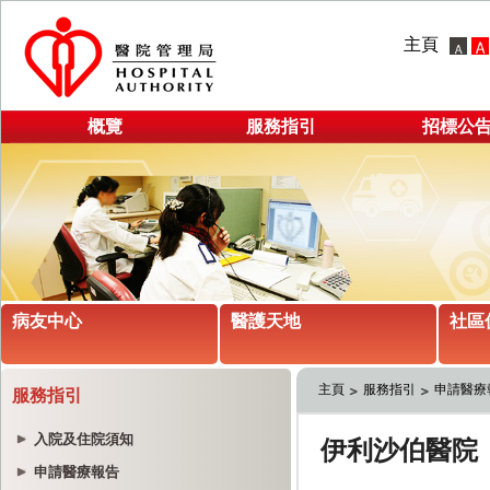
主頁
概覽
服務指引
招標公
病友中心
醫護天地
社區
主頁
服務指引
申請醫療
服務指引
入院及住院須知
申請醫療報告