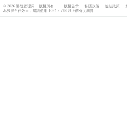
© 2026 醫院管理局 版權所有
版權告示
私隱政策
連結政策
為獲得至佳效果，建議使用 1024 x 768 以上解析度瀏覽