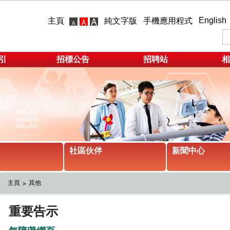
English
主頁
純文字版
手機應用程式
引
招標公告
招聘站
相
社區伙伴
新聞中心
主頁
其他