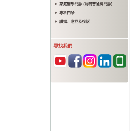
家庭醫學門診 (前稱普通科門診)
專科門診
讚揚、意見及投訴
尋找我們