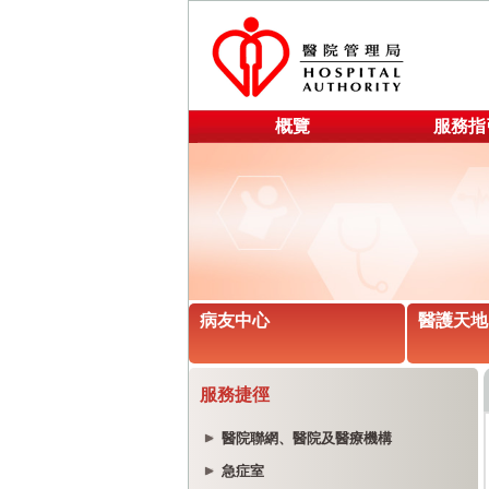
概覽
服務指
病友中心
醫護天地
服務捷徑
醫院聯網、醫院及醫療機構
急症室