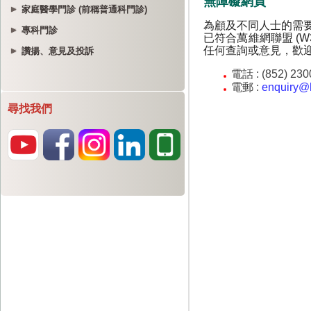
家庭醫學門診 (前稱普通科門診)
專科門診
讚揚、意見及投訴
尋找我們