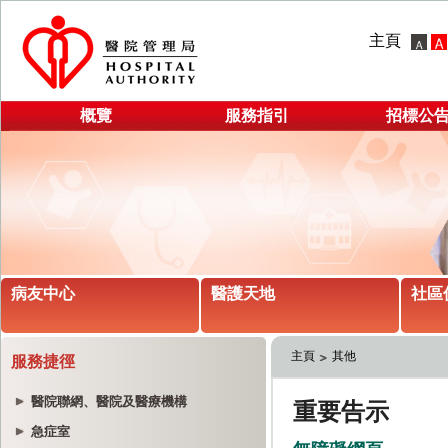
主頁
概覽
服務指引
招標公
病友中心
醫護天地
社區
主頁
其他
服務捷徑
醫院聯網、醫院及醫療機構
急症室