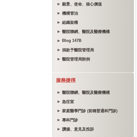
願景、使命、核心價值
機構管治
組織架構
醫院聯網、醫院及醫療機構
Blog 147B
捐款予醫院管理局
醫院管理局附例
服務捷徑
醫院聯網、醫院及醫療機構
急症室
家庭醫學門診 (前稱普通科門診)
專科門診
讚揚、意見及投訴