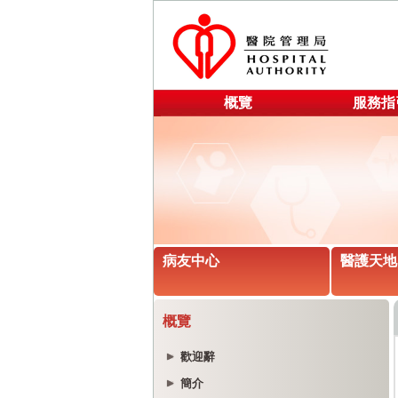
概覽
服務指
病友中心
醫護天地
概覽
歡迎辭
簡介