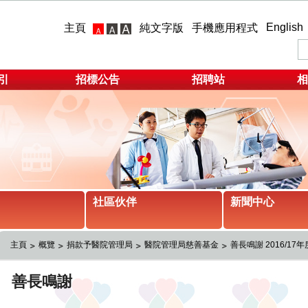
English
主頁
純文字版
手機應用程式
引
招標公告
招聘站
相
社區伙伴
新聞中心
主頁
概覽
捐款予醫院管理局
醫院管理局慈善基金
善長鳴謝 2016/17年