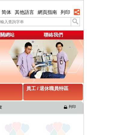
简体
其他語言
網頁指南
列印
關網站
聯絡我們
員工 / 退休職員特區
列印
度