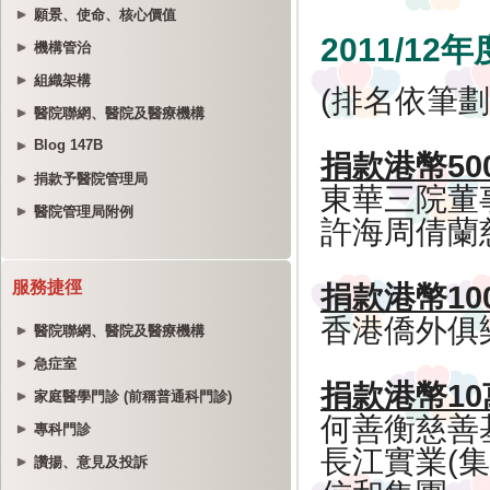
願景、使命、核心價值
機構管治
組織架構
醫院聯網、醫院及醫療機構
Blog 147B
捐款予醫院管理局
醫院管理局附例
服務捷徑
醫院聯網、醫院及醫療機構
急症室
家庭醫學門診 (前稱普通科門診)
專科門診
讚揚、意見及投訴