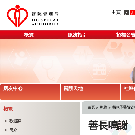
主頁
概覽
服務指引
招標公
病友中心
醫護天地
社區
主頁
概覽
捐款予醫院管
概覽
歡迎辭
簡介