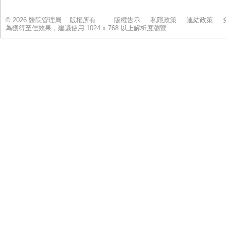
© 2026 醫院管理局 版權所有
版權告示
私隱政策
連結政策
為獲得至佳效果，建議使用 1024 x 768 以上解析度瀏覽