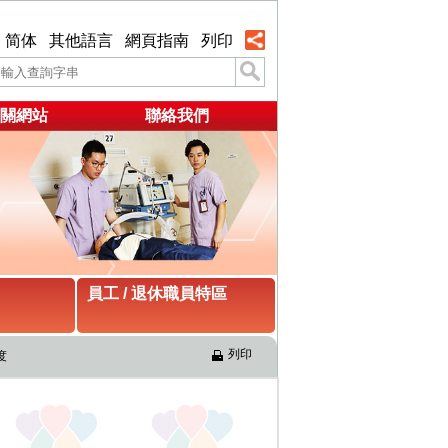
简体
其他語言
網頁指南
列印
關網站
聯絡我們
員工 / 退休職員特區
列印
度