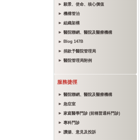
願景、使命、核心價值
機構管治
組織架構
醫院聯網、醫院及醫療機構
Blog 147B
捐款予醫院管理局
醫院管理局附例
服務捷徑
醫院聯網、醫院及醫療機構
急症室
家庭醫學門診 (前稱普通科門診)
專科門診
讚揚、意見及投訴