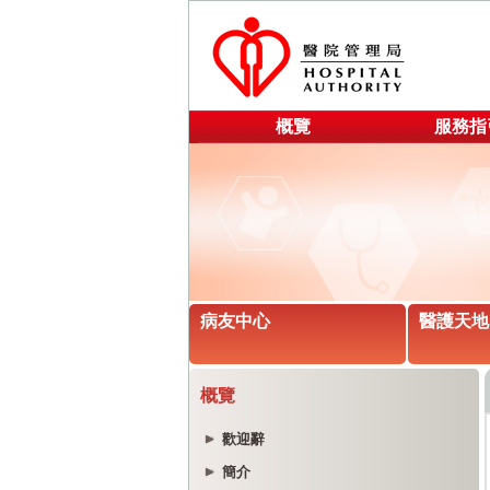
概覽
服務指
病友中心
醫護天地
概覽
歡迎辭
簡介