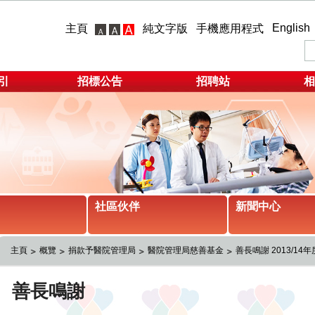
English
主頁
純文字版
手機應用程式
引
招標公告
招聘站
相
社區伙伴
新聞中心
主頁
概覽
捐款予醫院管理局
醫院管理局慈善基金
善長鳴謝 2013/14年