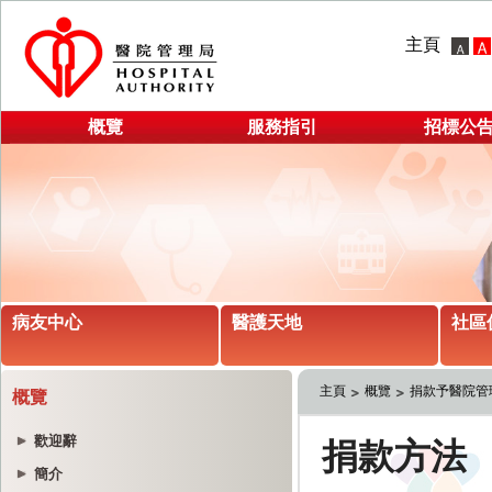
主頁
概覽
服務指引
招標公
病友中心
醫護天地
社區
主頁
概覽
捐款予醫院管
概覽
歡迎辭
簡介