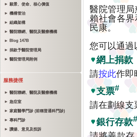
願景、使命、核心價值
機構管治
組織架構
醫院聯網、醫院及醫療機構
Blog 147B
捐款予醫院管理局
醫院管理局附例
服務捷徑
醫院聯網、醫院及醫療機構
急症室
家庭醫學門診 (前稱普通科門診)
專科門診
讚揚、意見及投訴