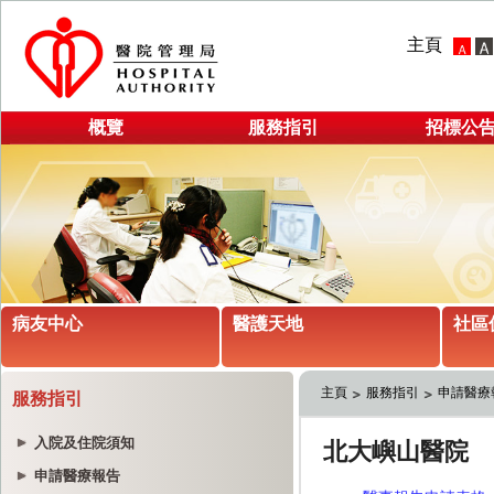
主頁
概覽
服務指引
招標公
病友中心
醫護天地
社區
主頁
服務指引
申請醫療
服務指引
入院及住院須知
申請醫療報告