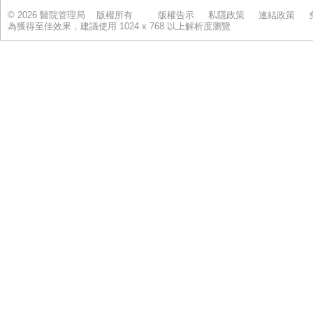
© 2026 醫院管理局 版權所有
版權告示
私隱政策
連結政策
為獲得至佳效果，建議使用 1024 x 768 以上解析度瀏覽