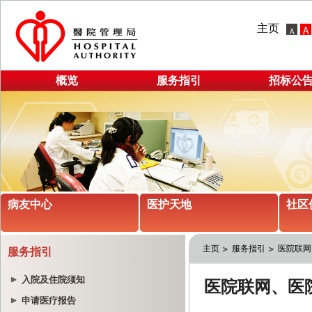
主页
概览
服务指引
招标公
病友中心
医护天地
社区
主页
服务指引
医院联网
服务指引
入院及住院须知
申请医疗报告