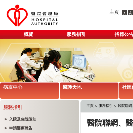
主頁
概覽
服務指引
招標公
病友中心
醫護天地
社區
主頁
服務指引
醫院聯網
服務指引
入院及住院須知
申請醫療報告