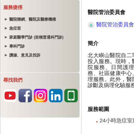
服務捷徑
醫院聯網、醫院及醫療機構
急症室
家庭醫學門診 (前稱普通科門診)
專科門診
讚揚、意見及投訴
尋找我們