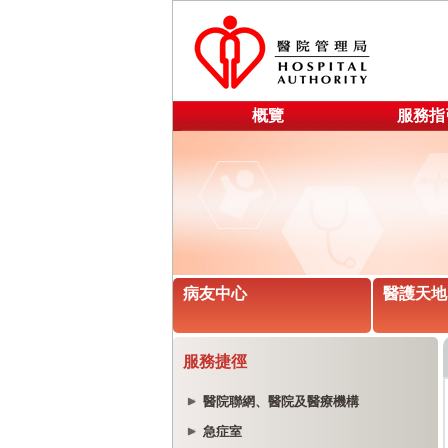
概覽
服務指
病友中心
醫護天地
服務捷徑
醫院聯網、醫院及醫療機構
急症室