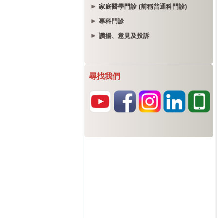
家庭醫學門診 (前稱普通科門診)
專科門診
讚揚、意見及投訴
尋找我們