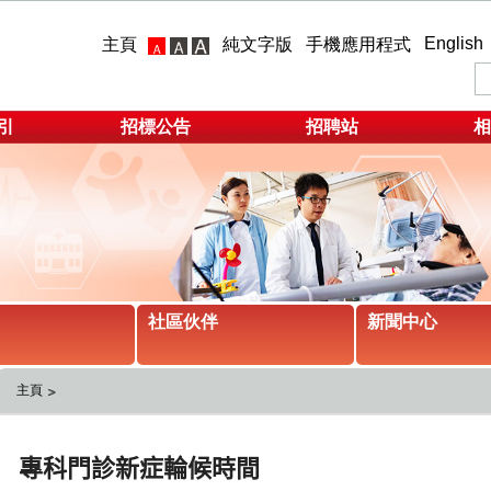
English
主頁
純文字版
手機應用程式
引
招標公告
招聘站
相
社區伙伴
新聞中心
主頁