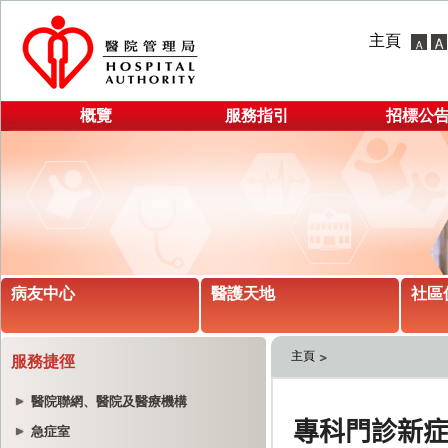
主頁
概覽
服務指引
招標公
病友中心
醫護天地
社區
主頁
服務捷徑
醫院聯網、醫院及醫療機構
急症室