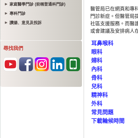
家庭醫學門診 (前稱普通科門診)
專科門診
讚揚、意見及投訴
尋找我們