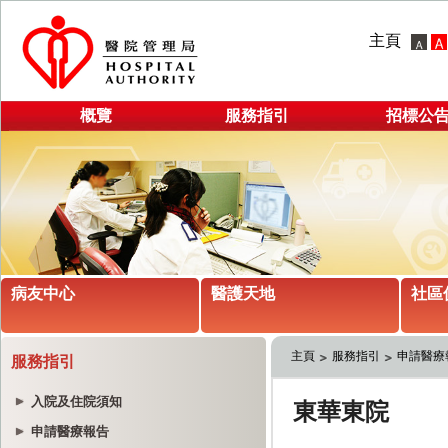
主頁
概覽
服務指引
招標公
病友中心
醫護天地
社區
主頁
服務指引
申請醫療
服務指引
入院及住院須知
申請醫療報告