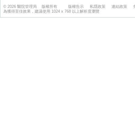
© 2026 醫院管理局 版權所有
版權告示
私隱政策
連結政策
為獲得至佳效果，建議使用 1024 x 768 以上解析度瀏覽