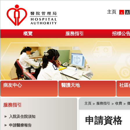
主頁
概覽
服務指引
招標公
病友中心
醫護天地
社區
主頁
服務指引
收費
服務指引
入院及住院須知
申請醫療報告