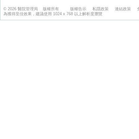
© 2026 醫院管理局 版權所有
版權告示
私隱政策
連結政策
為獲得至佳效果，建議使用 1024 x 768 以上解析度瀏覽