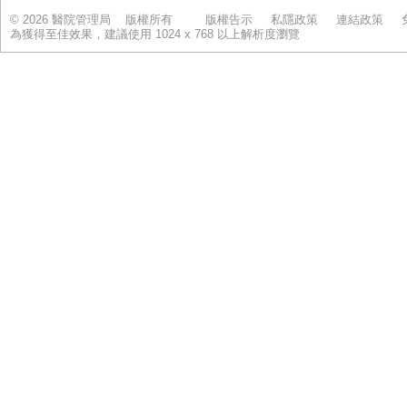
© 2026 醫院管理局 版權所有
版權告示
私隱政策
連結政策
為獲得至佳效果，建議使用 1024 x 768 以上解析度瀏覽