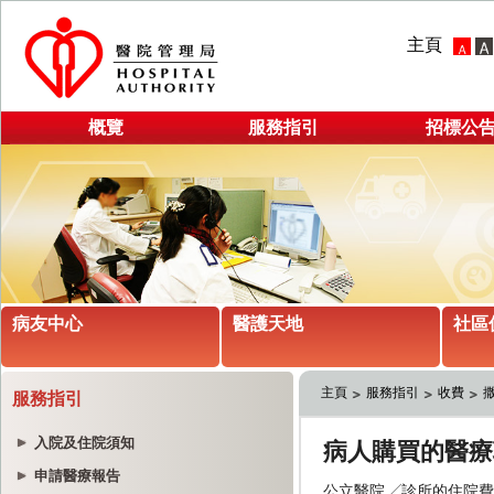
主頁
概覽
服務指引
招標公
病友中心
醫護天地
社區
主頁
服務指引
收費
服務指引
入院及住院須知
申請醫療報告