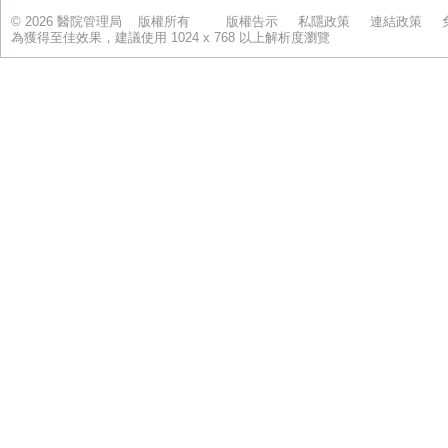
© 2026 醫院管理局 版權所有
版權告示
私隱政策
連結政策
為獲得至佳效果，建議使用 1024 x 768 以上解析度瀏覽