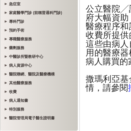
急症室
家庭醫學門診 (前稱普通科門診)
專科門診
預約手術
專職醫療服務
藥劑服務
中醫診所暨教研中心
病人資源中心
醫院聯網、醫院及醫療機構
其他醫療服務
收費
病人通知書
特別服務
醫院管理局電子醫生證明書