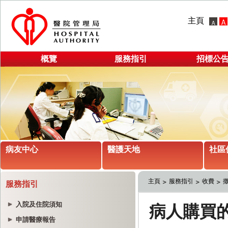
主頁
概覽
服務指引
招標公
病友中心
醫護天地
社區
主頁
服務指引
收費
服務指引
入院及住院須知
申請醫療報告