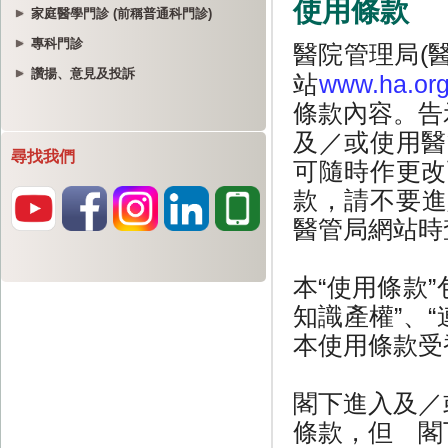
家庭醫學門診 (前稱普通科門診)
專科門診
讚揚、意見及投訴
尋找我們