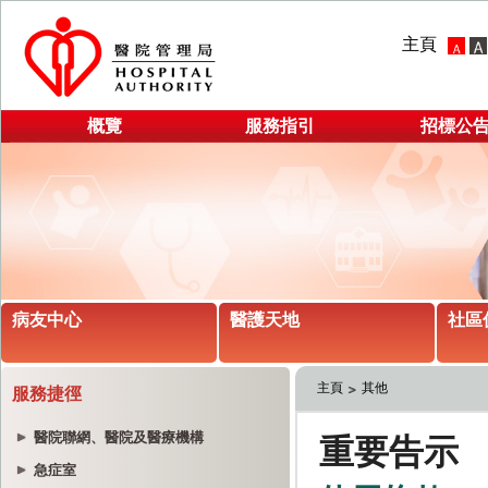
主頁
概覽
服務指引
招標公
病友中心
醫護天地
社區
主頁
其他
服務捷徑
醫院聯網、醫院及醫療機構
急症室