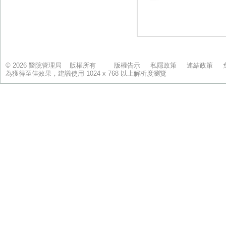
© 2026 醫院管理局 版權所有
版權告示
私隱政策
連結政策
為獲得至佳效果，建議使用 1024 x 768 以上解析度瀏覽