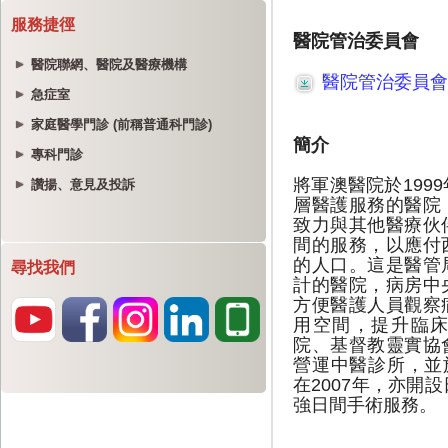
服務捷徑
醫院聯網、醫院及醫療機構
急症室
家庭醫學門診 (前稱普通科門診)
專科門診
讚揚、意見及投訴
尋找我們