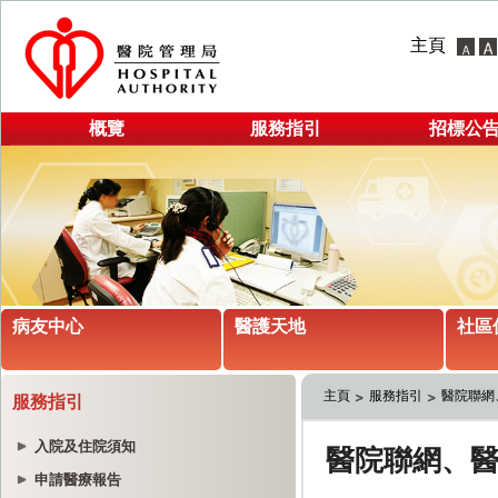
主頁
概覽
服務指引
招標公
病友中心
醫護天地
社區
主頁
服務指引
醫院聯網
服務指引
入院及住院須知
申請醫療報告