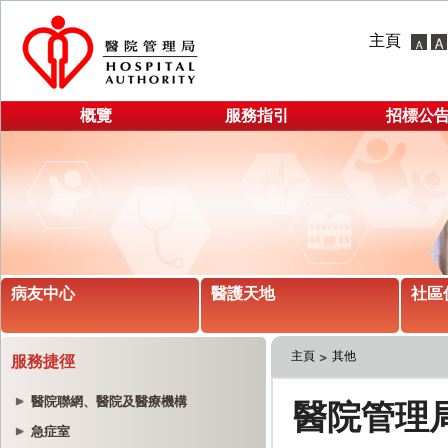
主頁
概覽
服務指引
招標公
病友中心
醫護天地
社區
主頁
其他
服務捷徑
醫院聯網、醫院及醫療機構
急症室