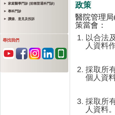
家庭醫學門診 (前稱普通科門診)
專科門診
讚揚、意見及投訴
尋找我們