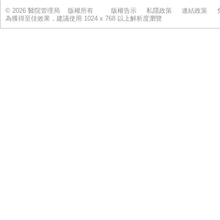
© 2026 醫院管理局 版權所有
版權告示
私隱政策
連結政策
為獲得至佳效果，建議使用 1024 x 768 以上解析度瀏覽