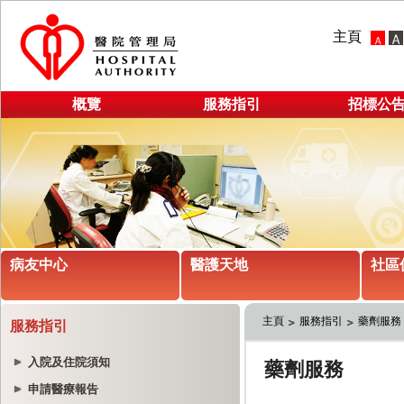
主頁
概覽
服務指引
招標公
病友中心
醫護天地
社區
主頁
服務指引
藥劑服務
服務指引
入院及住院須知
申請醫療報告