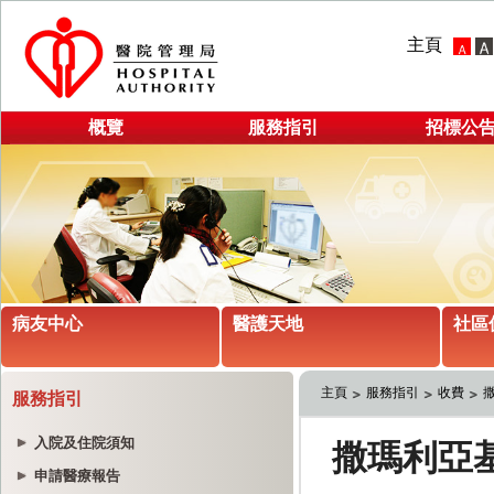
主頁
概覽
服務指引
招標公
病友中心
醫護天地
社區
主頁
服務指引
收費
服務指引
入院及住院須知
申請醫療報告