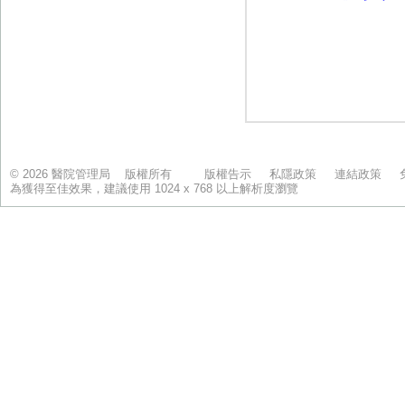
© 2026 醫院管理局 版權所有
版權告示
私隱政策
連結政策
為獲得至佳效果，建議使用 1024 x 768 以上解析度瀏覽