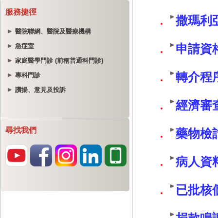
服務捷徑
醫院聯網、醫院及醫療機構
急症室
家庭醫學門診 (前稱普通科門診)
專科門診
讚揚、意見及投訴
尋找我們