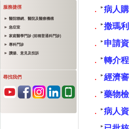
服務捷徑
醫院聯網、醫院及醫療機構
急症室
家庭醫學門診 (前稱普通科門診)
專科門診
讚揚、意見及投訴
尋找我們