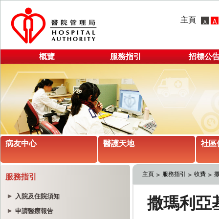
主頁
概覽
服務指引
招標公
病友中心
醫護天地
社區
主頁
服務指引
收費
服務指引
入院及住院須知
申請醫療報告