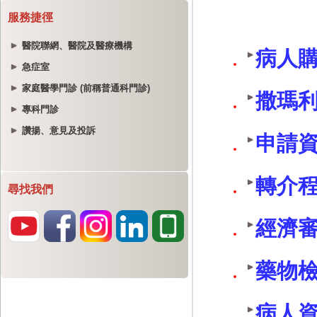
服務捷徑
醫院聯網、醫院及醫療機構
急症室
家庭醫學門診 (前稱普通科門診)
專科門診
讚揚、意見及投訴
尋找我們