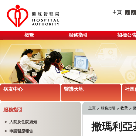
主頁
概覽
服務指引
招標公
病友中心
醫護天地
社區
主頁
服務指引
收費
服務指引
入院及住院須知
申請醫療報告