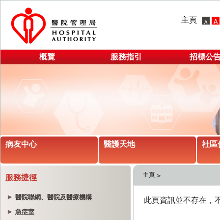
主頁
概覽
服務指引
招標公
病友中心
醫護天地
社區
主頁
服務捷徑
醫院聯網、醫院及醫療機構
急症室