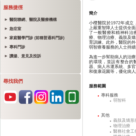
服務捷徑
醫院聯網、醫院及醫療機構
急症室
家庭醫學門診 (前稱普通科門診)
專科門診
讚揚、意見及投訴
尋找我們