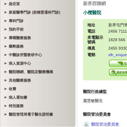
急症室
家庭醫學門診 (前稱普通科門診)
專科門診
預約手術
專職醫療服務
藥劑服務
中醫診所暨教研中心
病人資源中心
醫院聯網、醫院及醫療機構
其他醫療服務
收費
病人通知書
特別服務
醫院管理局電子醫生證明書