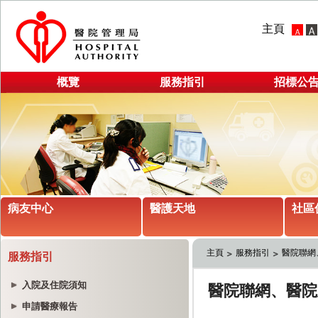
主頁
概覽
服務指引
招標公
病友中心
醫護天地
社區
主頁
服務指引
醫院聯網
服務指引
入院及住院須知
申請醫療報告