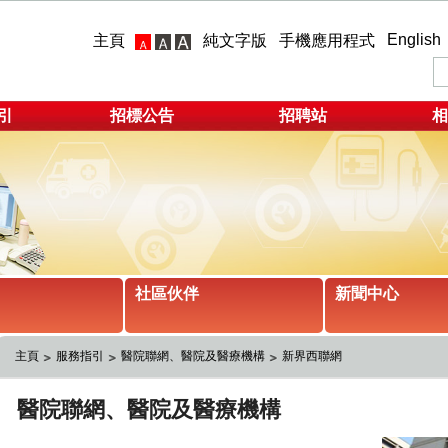
English
主頁
純文字版
手機應用程式
引
招標公告
招聘站
相
社區伙伴
新聞中心
主頁
服務指引
醫院聯網、醫院及醫療機構
新界西聯網 