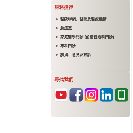
服務捷徑
醫院聯網、醫院及醫療機構
急症室
家庭醫學門診 (前稱普通科門診)
專科門診
讚揚、意見及投訴
尋找我們