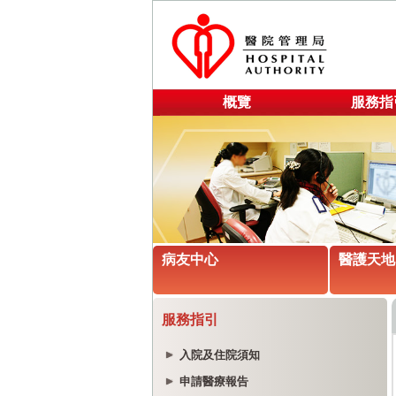
概覽
服務指
病友中心
醫護天地
服務指引
入院及住院須知
申請醫療報告