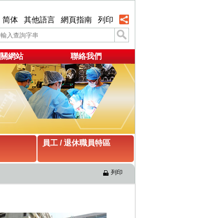
简体
其他語言
網頁指南
列印
關網站
聯絡我們
員工 / 退休職員特區
列印