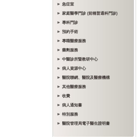
急症室
家庭醫學門診 (前稱普通科門診)
專科門診
預約手術
專職醫療服務
藥劑服務
中醫診所暨教研中心
病人資源中心
醫院聯網、醫院及醫療機構
其他醫療服務
收費
病人通知書
特別服務
醫院管理局電子醫生證明書