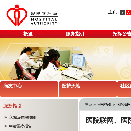
主页
概览
服务指引
招标公
病友中心
医护天地
社区
主页
服务指引
医院联网
服务指引
入院及住院须知
申请医疗报告